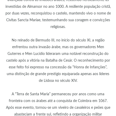
avançada contra as invasões árabes, resistindo heroicamente às
investidas de Almansor no ano 1000. A resiliente população cristã,
por duas vezes, reconquistou o castelo, mantendo vivo o nome de
Civitas Sancta Mariae, testemunhando sua coragem e convicções
religiosas.
No reinado de Bermudo III, no início do século XI, a região
enfrentou outra invasão árabe, mas os governadores Men
Guterres e Men Lucídio lideraram uma notável reconstrução do
castelo após a vitória na Batalha de Cesár. O reconhecimento por
esse feito foi expresso na concessão da “Honra de Infanções”,
uma distinção de grande prestígio equiparada apenas aos líderes
de Lisboa no século XIV.
A “Terra de Santa Maria” permaneceu por anos como uma
fronteira com os árabes até a conquista de Coimbra em 1067.
Após esse evento, tornou-se um viveiro de cavaleiros e peões que
abasteciam a frente sul, refletindo a organização militar